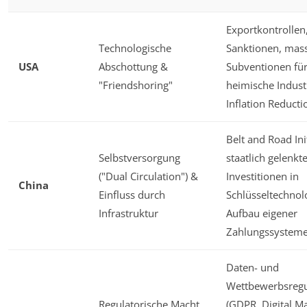
Exportkontrollen
Technologische
Sanktionen, mas
USA
Abschottung &
Subventionen fü
"Friendshoring"
heimische Industr
Inflation Reducti
Belt and Road Init
Selbstversorgung
staatlich gelenkt
("Dual Circulation") &
Investitionen in
China
Einfluss durch
Schlüsseltechnol
Infrastruktur
Aufbau eigener
Zahlungssystem
Daten- und
Wettbewerbsregu
Regulatorische Macht
(GDPR, Digital M