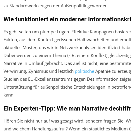
zu Standardwerkzeugen der Außenpolitik geworden.
Wie funktioniert ein moderner Informationskr
Es geht selten um plumpe Lügen. Effektive Kampagnen basiere
Fakten, aus dem Kontext gerissenen Halbwahrheiten und emoti
aktuelles Muster, das wir in Netzwerkanalysen identifiziert habe
Dabei werden zu einem Thema (z.B. einem Konflikt) gleichzeiti
Narrative in Umlauf gebracht. Das Ziel ist nicht, eine bestimm
Verwirrung, Zynismus und letztlich
politische
Apathie zu erzeug
Studien des EU-Exzellenzzentrums gegen Desinformation zeigen, 
Unterstützung für außenpolitische Entscheidungen in betroff
kann.
Ein Experten-Tipp: Wie man Narrative dechiffr
Hören Sie nicht nur auf
was
gesagt wird, sondern fragen Sie:
We
und welchem Handlungsaufruf?
Wenn ein staatliches Medium ü