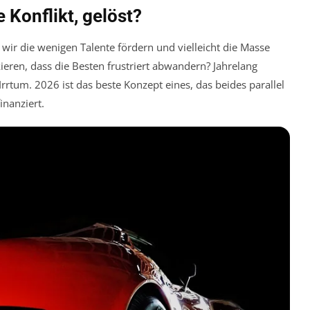
e Konflikt, gelöst?
 wir die wenigen Talente fördern und vielleicht die Masse
ieren, dass die Besten frustriert abwandern? Jahrelang
rrtum. 2026 ist das beste Konzept eines, das beides parallel
inanziert.