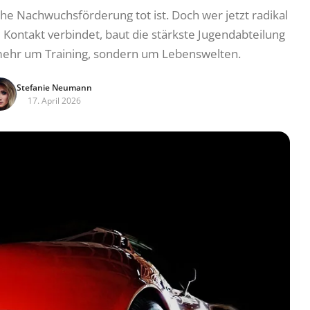
che Nachwuchsförderung tot ist. Doch wer jetzt radikal
Kontakt verbindet, baut die stärkste Jugendabteilung
t mehr um Training, sondern um Lebenswelten.
Stefanie Neumann
17. April 2026