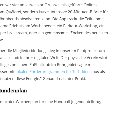
ten wir vier an – zwei vor Ort, zwei als geführte Online-
om-Quälerei, sondern kurze, intensive 20-Minuten-Blöcke für
hr abends absolvieren kann. Die App trackt die Teilnahme
nsame Erlebnis am Wochenende: ein Parkour-Workshop, ein
 per Livestream, oder ein gemeinsames Zocken des neuesten
se.
Aber die Mitgliederbindung stieg in unserem Pilotprojekt um
o sie sind: in ihrer digitalen Welt. Der physische Verein wird
kollege von einem Fußballclub im Ruhrgebiet sagte mir
esser mit
lokalen Förderprogrammen für Tech-Ideen
aus als
d nutzen diese Energie." Genau das ist der Punkt.
Stundenplan
reinfachter Wochenplan für eine Handball-Jugendabteilung,